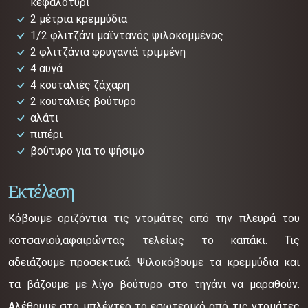
κεφαλοτύρι
2 μέτρια κρεμμύδια
1/2 φλιτζάνι μαϊντανός ψιλοκομμένος
2 φλιτζάνια φρυγανιά τριμμένη
4 αυγά
4 κουταλιές ζάχαρη
2 κουταλιές βούτυρο
αλάτι
πιπέρι
βούτυρο για το ψήσιμο
Εκτέλεση
Κόβουμε οριζόντια τις ντομάτες από την πλευρά του
κοτσανιού,αφαιρώντας τελείως το καπάκι. Τις
αδειάζουμε προσεκτικά. Ψιλοκόβουμε τα κρεμμύδια και
τα βάζουμε με λίγο βούτυρο στο τηγάνι να μαραθούν.
Αλέθουμε στο μπλέντερ το εσωτερικό από τις ντομάτες