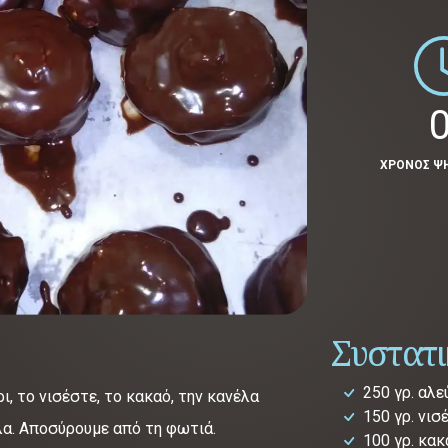
0
ΧΡΟΝΟΣ Ψ
Συστατ
250 γρ. αλε
ι, το νισέστε, το κακαό, την κανέλα
150 γρ. νισ
λα. Αποσύρουμε από τη φωτιά.
100 γρ. κακ