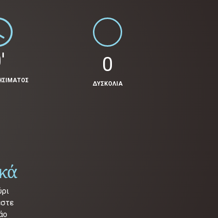
'
0
ΗΣΙΜΑΤΟΣ
ΔΥΣΚΟΛΙΑ
ικά
ύρι
έστε
άο