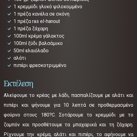
1 κρεμμύδι γλυκό ψιλοκομμένο
1 πρέζα κανέλα σε σκόνη
1 πρέζα ras el-hanout
1 πρέζα ζάχαρη
100ml κρέμα γάλακτος
100ml ξύδι βαλσάμικο
50ml ελαιόλαδο
αλάτι
πιπέρι φρεσκοτριμμένο
Εκτέλεση
Αλείφουμε το κρέας με λάδι, πασπαλίζουμε με αλάτι και
πιπέρι και ψήνουμε για 10 λεπτά σε προθερμασμένο
φούρνο στους 180?C. Σοτάρουμε το κρεμμύδι με το
ζαμπόν και προσθέτουμε τα μπαχαρικά και τη ζάχαρη.
Ρίχνουμε την κρέμα, αλάτι και πιπέρι, το αφήνουμε να