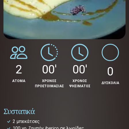
2
00'
00'
0
ΑΤΟΜΑ
ΧΡΟΝΟΣ
ΧΡΟΝΟΣ
ΔΥΣΚΟΛΙΑ
ΠΡΟΕΤΟΙΜΑΣΙΑΣ
ΨΗΣΙΜΑΤΟΣ
Συστατικά
2 μπεκάτσες
100 γρ. ζαμπόν iberico σε λωρίδες