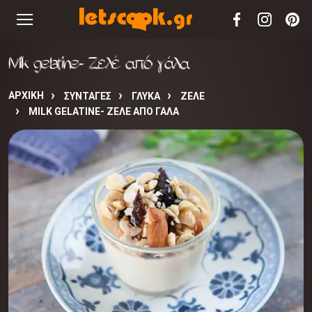
Milk gelatine- Ζελέ από γάλα
ΑΡΧΙΚΉ
ΣΥΝΤΑΓΈΣ
ΓΛΥΚΑ
ΖΕΛΕ
MILK GELATINE- ΖΕΛΈ ΑΠΌ ΓΆΛΑ