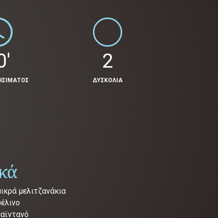
0'
2
ΗΣΙΜΑΤΟΣ
ΔΥΣΚΟΛΙΑ
ικά
μικρά μελιτζανάκια
σέλινο
μαϊντανό