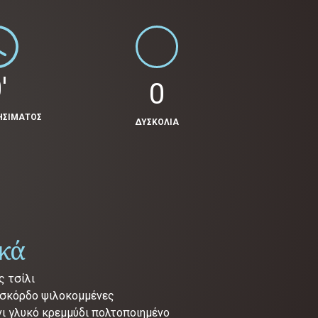
'
0
ΗΣΙΜΑΤΟΣ
ΔΥΣΚΟΛΙΑ
ικά
ς τσίλι
 σκόρδο ψιλοκομμένες
νι γλυκό κρεμμύδι πολτοποιημένο