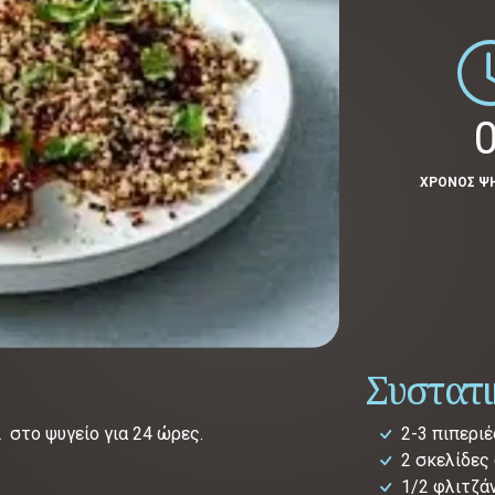
0
ΧΡΟΝΟΣ Ψ
Συστατ
 στο ψυγείο για 24 ώρες.
2-3 πιπεριέ
2 σκελίδες
1/2 φλιτζά