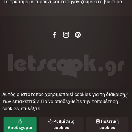
Τα τρυπάμε με πιρούνι και τα τηγανίζουμε στο βούτυρο.
Αυτός ο ιστότοπος χρησιμοποιεί cookies για τη διάκριση
©
2012-2026
LETSCOOK.GR
Αριθμός ΓΕΜΗ:
των επισκεπτών. Για να αποδεχθείτε την τοποθέτηση
021375326001
cookies, επιλέξτε
Όροι χρήσης
•
Πολιτική απορρήτου
•
Πολιτική
cookies
•
Ρυθμίσεις cookies
Ρυθμίσεις
Πολιτική
Αποδέχομαι
cookies
cookies
TORUS web applications