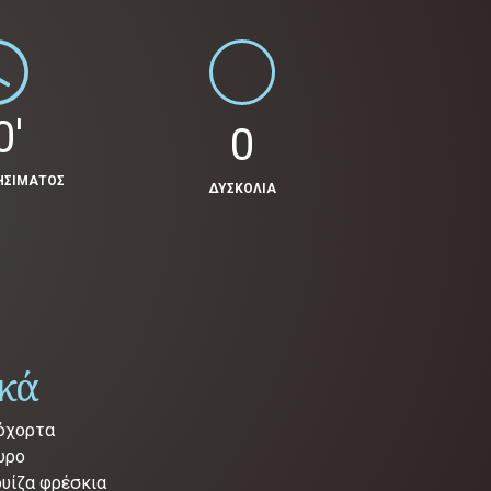
0'
0
ΗΣΙΜΑΤΟΣ
ΔΥΣΚΟΛΙΑ
ικά
γόχορτα
υρο
ουίζα φρέσκια