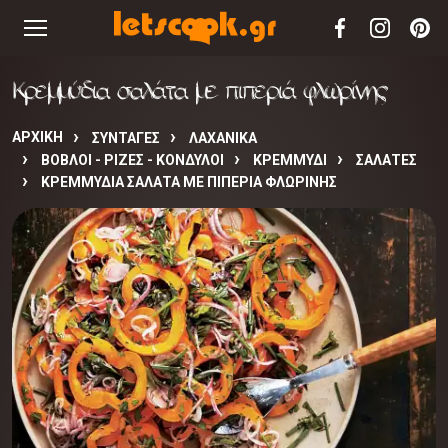
Κρεμμύδια σαλάτα με πιπεριά φλωρίνης
ΑΡΧΙΚΉ
ΣΥΝΤΑΓΈΣ
ΛΑΧΑΝΙΚΑ
ΒΟΒΛΟΙ - ΡΙΖΕΣ - ΚΟΝΔΥΛΟΙ
ΚΡΕΜΜΥΔΙ
ΣΑΛΑΤΕΣ
ΚΡΕΜΜΎΔΙΑ ΣΑΛΆΤΑ ΜΕ ΠΙΠΕΡΙΆ ΦΛΩΡΊΝΗΣ