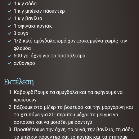
1 κ.γ σόδα
1 κ.γ μπέικιν πάουντερ
1 κ.γ βανίλια
1 σφινάκι κονιάκ
3 αυγά
1/2 κιλό αμύγδαλα ωμά χοντροκομμένα χωρίς την
φλούδα
500 γρ. άχνη για το πασπάλισμα
ανθόνερο
Εκτέλεση
Καβουρδίζουμε τα αμύγδαλα και τα αφήνουμε να
κρυώσουν
Βάζουμε στο μίξερ το βούτυρο και την μαργαρίνη και
τα χτυπάμε για 30' περίπου μέχρι το μείγμα να
ασπρίσει και να μοιάζει με σαντιγύ
Προσθέτουμε την άχνη, τα αυγά, την βανίλια, τη σόδα,
το μπέικιν πάουντερ και το κονιάκ και τα χτυπαμε