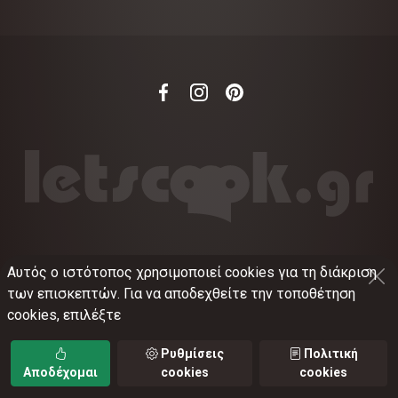
Αυτός ο ιστότοπος χρησιμοποιεί cookies για τη διάκριση
©
2012-2026
LETSCOOK.GR
Αριθμός ΓΕΜΗ:
των επισκεπτών. Για να αποδεχθείτε την τοποθέτηση
021375326001
cookies, επιλέξτε
Όροι χρήσης
•
Πολιτική απορρήτου
•
Πολιτική
cookies
•
Ρυθμίσεις cookies
Ρυθμίσεις
Πολιτική
Αποδέχομαι
cookies
cookies
TORUS web applications