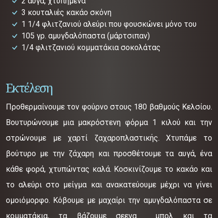
2 αυγά, χτυπημένα
3 κουταλιές κακάο σκόνη
1 1/4 φλιτζανιού αλεύρι που φουσκώνει μόνο του
105 γρ. αμυγδαλόπαστα (μάρτσιπαν)
1/4 φλιτζανιού κομματάκια σοκολάτας
Εκτέλεση
Προθερμαίνουμε τον φούρνο στους 180 βαθμούς Κελσίου.
Βουτυρώνουμε μια μακρόστενη φόρμα 1 κιλού και την
στρώνουμε με χαρτί ζαχαροπλαστικής. Χτυπάμε το
βούτυρο με την ζάχαρη και προσθέτουμε τα αυγά, ένα
κάθε φορά, χτυπώντας καλά. Κοσκινίζουμε το κακάο και
το αλεύρι στο μείγμα και ανακατεύουμε μέχρι να γίνει
ομοιόμορφο. Κόβουμε με μαχαίρι την αμυγδαλόπαστα σε
κομματάκια, τα βάζουμε σεενα μπολ και τα