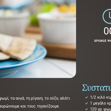
0
ΧΡΟΝΟΣ Ψ
Συστατ
1/2 κιλό κι
ωμί, τα αυγά, τη ρίγανη, το ούζο, αλάτι
1 μεγάλο κ
ευρώνουμε και τους τηγανίζουμε.
120 γρ. ψω