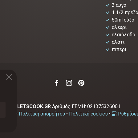
2 αυγά
1 1/2 πρέζα
50ml ούζο
αλεύρι
ελαιόλαδο
αλάτι
πιπέρι
2-2026
LETSCOOK.GR
Αριθμός ΓΕΜΗ:
021375326001
χρήσης
•
Πολιτική απορρήτου
•
Πολιτική cookies
•
Ρυθμίσει