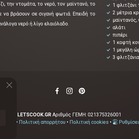
 την ντομάτα, το νερό, τον μαϊντανό, το
1 φλιτζάνι
2 μέτρια κ
με να βράσουν σε σιγανή φωτιά. Επειδή το
μαϊντανός,
ανάλογα νερό ή λίγο ελαιόλαδο.
αλάτι
πιπέρι
1 κοφτή κο
1 μεγάλη ώ
3 φλιτζάνια
2-2026
LETSCOOK.GR
Αριθμός ΓΕΜΗ:
021375326001
χρήσης
•
Πολιτική απορρήτου
•
Πολιτική cookies
•
Ρυθμίσει