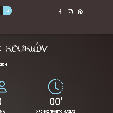
α
έ κουκιών
ΚΙΏΝ
0
00'
ΟΜΑ
ΧΡΟΝΟΣ ΠΡΟΕΤΟΙΜΑΣΙΑΣ