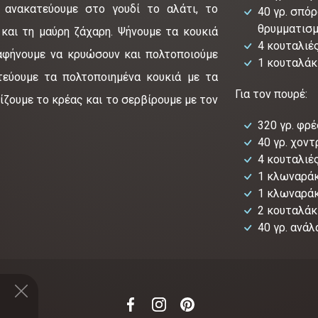
, ανακατεύουμε στο γουδί το αλάτι, το
40 γρ. σπόρ
θρυμματισμ
και τη μαύρη ζάχαρη. Ψήνουμε τα κουκιά
4 κουταλιέ
αφήνουμε να κρυώσουν και πολτοποιούμε
1 κουταλάκ
εύουμε τα πολτοποιημένα κουκιά με τα
Για τον πουρέ:
νίζουμε το κρέας και το σερβίρουμε με τον
320 γρ. φρ
40 γρ. χοντ
4 κουταλιέ
1 κλωναράκ
1 κλωναρά
2 κουταλάκ
40 γρ. ανά