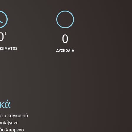
0'
0
ΗΣΙΜΑΤΟΣ
ΔΥΣΚΟΛΙΑ
ικά
λέτο καγκουρό
δρολίβανο
ρδο λιωμένο