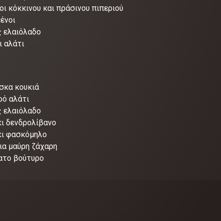
οι κόκκινου και πράσινου πιπεριού
ένοι
ς ελαιόλαδο
ι αλάτι
έσκα κουκιά
ρό αλάτι
ς ελαιόλαδο
ι δενδρολίβανο
κι φασκόμηλο
ια μαύρη ζάχαρη
λατο βούτυρο