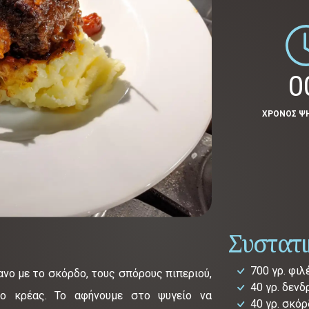
0
ΧΡΟΝΟΣ Ψ
Συστατ
700 γρ. φι
ανο με το σκόρδο, τους σπόρους πιπεριού,
40 γρ. δεν
το κρέας. Το αφήνουμε στο ψυγείο να
40 γρ. σκό