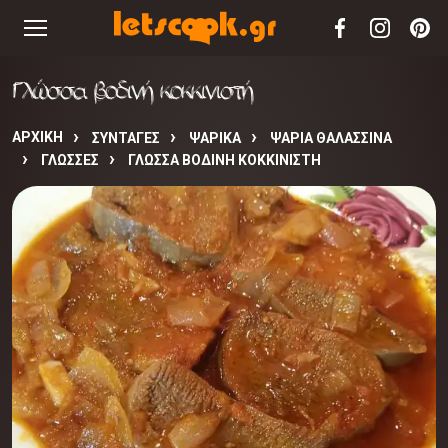
Γλώσσα βοδινή κοκκινιστή
ΑΡΧΙΚΉ
ΣΥΝΤΑΓΈΣ
ΨΑΡΙΚΑ
ΨΑΡΙΑ ΘΑΛΑΣΣΙΝΑ
ΓΛΩΣΣΕΣ
ΓΛΏΣΣΑ ΒΟΔΙΝΉ ΚΟΚΚΙΝΙΣΤΉ