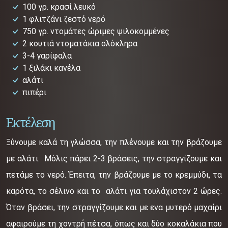
100 γρ. κρασί λευκό
1 φλιτζάνι ζεστό νερό
750 γρ. ντομάτες ώριμες ψιλοκομμένες
2 κουτιά ντοματάκια ολόκληρα
3-4 γαρίφαλα
1 ξιλάκι κανέλα
αλάτι
πιπέρι
Εκτέλεση
Ξύνουμε καλά τη γλώσσα, την πλένουμε και την βράζουμε
με αλάτι. Μόλις πάρει 2-3 βράσεις, την στραγγίζουμε και
πετάμε το νερό. Έπειτα, την βράζουμε με το κρεμμύδι, τα
καρότα, το σέλινο και το αλάτι για τουλάχιστον 2 ώρες.
Όταν βράσει, την στραγγίζουμε και με ενα μυτερό μαχαίρι
αφαιρούμε τη χοντρή πέτσα, όπως και δύο κοκαλάκια που