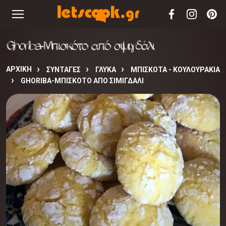
Ghoriba-Μπισκότο από σιμιγδάλι
ΑΡΧΙΚΉ
ΣΥΝΤΑΓΈΣ
ΓΛΥΚΑ
ΜΠΙΣΚΟΤΑ - ΚΟΥΛΟΥΡΑΚΙΑ
GHORIBA-ΜΠΙΣΚΌΤΟ ΑΠΌ ΣΙΜΙΓΔΆΛΙ