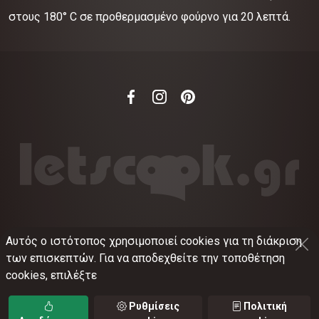
στους 180° C σε προθερμασμένο φούρνο για 20 λεπτά.
Αυτός ο ιστότοπος χρησιμοποιεί cookies για τη διάκριση
©
2012-2026
LETSCOOK.GR
Αριθμός ΓΕΜΗ:
των επισκεπτών. Για να αποδεχθείτε την τοποθέτηση
021375326001
cookies, επιλέξτε
Όροι χρήσης
•
Πολιτική απορρήτου
•
Πολιτική
cookies
•
Ρυθμίσεις cookies
Ρυθμίσεις
Πολιτική