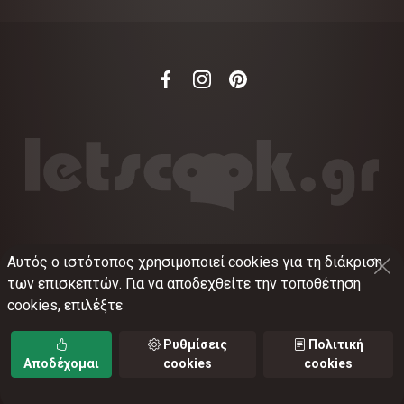
Αυτός ο ιστότοπος χρησιμοποιεί cookies για τη διάκριση
©
2012-2026
LETSCOOK.GR
Αριθμός ΓΕΜΗ:
των επισκεπτών. Για να αποδεχθείτε την τοποθέτηση
021375326001
cookies, επιλέξτε
Όροι χρήσης
•
Πολιτική απορρήτου
•
Πολιτική
cookies
•
Ρυθμίσεις cookies
Ρυθμίσεις
Πολιτική
Αποδέχομαι
cookies
cookies
TORUS web applications