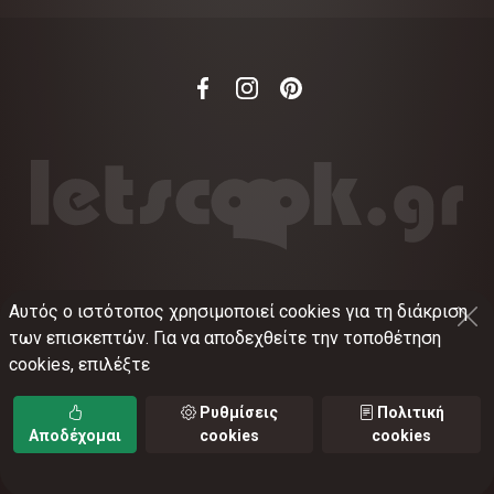
Αυτός ο ιστότοπος χρησιμοποιεί cookies για τη διάκριση
©
2012-2026
LETSCOOK.GR
Αριθμός ΓΕΜΗ:
των επισκεπτών. Για να αποδεχθείτε την τοποθέτηση
021375326001
cookies, επιλέξτε
Όροι χρήσης
•
Πολιτική απορρήτου
•
Πολιτική
cookies
•
Ρυθμίσεις cookies
Ρυθμίσεις
Πολιτική
Αποδέχομαι
cookies
cookies
TORUS web applications