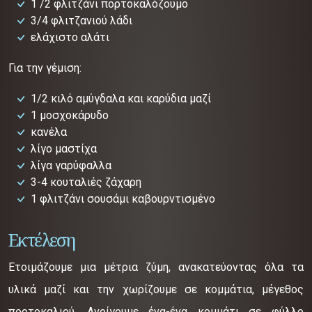
1 /2 φλιτζάνι πορτοκαλόζουμο
3/4 φλιτζανιού λάδι
ελάχιστο αλάτι
Για την γέμιση:
1/2 κιλό αμύγδαλα και καρύδια μαζί
1 μοσχοκάρυδο
κανέλα
λίγο μαστίχα
λίγα γαρύφαλλα
3-4 κουταλιές ζάχαρη
1 φλιτζάνι σουσάμι καβουρντισμένο
Εκτέλεση
Ετοιμάζουμε μια μέτρια ζύμη, ανακατεύοντας όλα τα
υλικά μαζί και την χωρίζουμε σε κομμάτια, μέγεθος
πορτοκαλιού. Ανοίγουμε ένα-ένα κομμάτι σε φύλλο