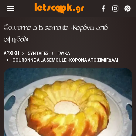
Couronne a la semoule -Κορόνα από
σιμιγδάλι
ΑΡΧΙΚΉ
ΣΥΝΤΑΓΈΣ
ΓΛΥΚΑ
COURONNE A LA SEMOULE -ΚΟΡΌΝΑ ΑΠΌ ΣΙΜΙΓΔΆΛΙ