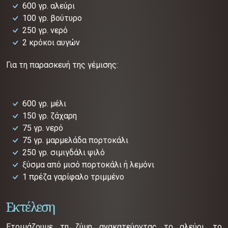
600 γρ. αλεύρι
100 γρ. βούτυρο
250 γρ. νερό
2 κρόκοι αυγών
Για τη παρασκευή της γέμισης:
600 γρ. μέλι
150 γρ. ζάχαρη
75 γρ. νερό
75 γρ. μαρμελάδα πορτοκάλι
250 γρ. σιμιγδάλι ψιλό
ξύσμα από μισό πορτοκάλι ή λεμόνι
1 πρέζα γαρίφαλο τριμμένο
Εκτέλεση
Ετοιμάζουμε τη ζύμη ανακατεύοντας το αλεύρι, το