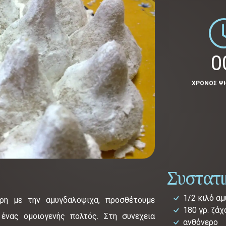
0
ΧΡΟΝΟΣ Ψ
Συστατ
1/2 κιλό α
ρη με την αμυγδαλοψιχα, προσθέτουμε
180 γρ. ζάχ
ένας ομοιογενής πολτός. Στη συνεχεια
ανθόνερο