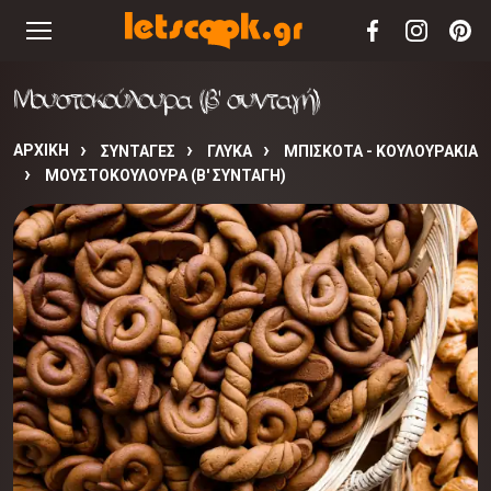
Μουστοκούλουρα (β' συνταγή)
ΑΡΧΙΚΉ
ΣΥΝΤΑΓΈΣ
ΓΛΥΚΑ
ΜΠΙΣΚΟΤΑ - ΚΟΥΛΟΥΡΑΚΙΑ
ΜΟΥΣΤΟΚΟΎΛΟΥΡΑ (Β' ΣΥΝΤΑΓΉ)